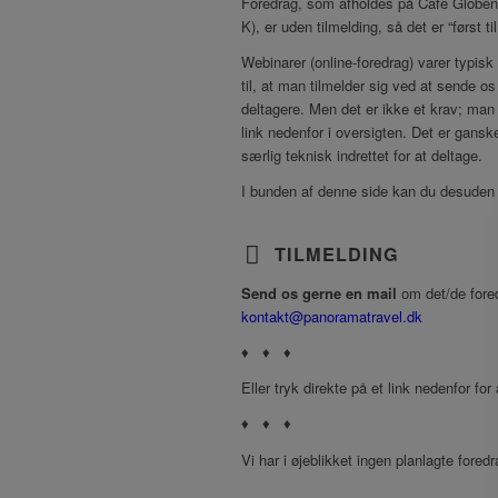
Foredrag, som afholdes på Café Globe
K), er uden tilmelding, så det er “først ti
Webinarer (online-foredrag) varer typisk
til, at man tilmelder sig ved at sende os
deltagere. Men det er ikke et krav; man
link nedenfor i oversigten. Det er gan
særlig teknisk indrettet for at deltage.
I bunden af denne side kan du desuden ti
TILMELDING
Send os gerne en mail
om det/de fored
kontakt@panoramatravel.dk
♦ ♦ ♦
Eller tryk direkte på et link nedenfor for 
♦ ♦ ♦
Vi har i øjeblikket ingen planlagte foredr