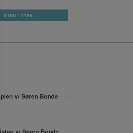
STED / TYPE
opien v/ Søren Bonde
istan v/ Søren Bonde