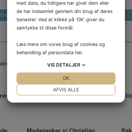
med data, du tidligere har givet dem eller
de har indsamlet gennem din brug af deres
ITEL
FOREDRAGSHOLDER
tjenester. Ved at klikke på 'OK' giver du
samtykke til disse formål.
Læs mere om vores brug af cookies og
behandling af persondata
her
.
højre hjørne af billederne
for visning i fuld skærm.
VIS
DETALJER
JA
NEJ
OK
JA
NEJ
NØDVENDIGE
PRÆFERENCER
AFVIS ALLE
øren
Ecuador v/ Christian Posch
Eti
JA
NEJ
JA
NEJ
MARKETING
STATISTIK
nde
Madagaskar v/ Christian
Pak