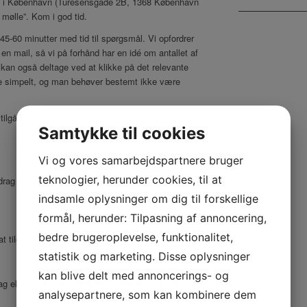
n i København (Turesensgade 2B, 1368 København
l mølle”. Kom i god tid.
 45-60 minutter med tid til spørgsmål. Vi opfordrer
 en mail, så vi på forhånd har en idé om antallet af
 kan også deltage ved at klikke på det relevante
ske simpelt, og man behøver bestemt ikke være
lgå nogle af vores tidligere webinarer.
Samtykke til cookies
Vi og vores samarbejdspartnere bruger
teknologier, herunder cookies, til at
rag og webinarer, du ønsker at deltage i:
indsamle oplysninger om dig til forskellige
formål, herunder: Tilpasning af annoncering,
bedre brugeroplevelse, funktionalitet,
at tilgå et webinar.
statistik og marketing. Disse oplysninger
kan blive delt med annoncerings- og
ag eller webinarer.
analysepartnere, som kan kombinere dem