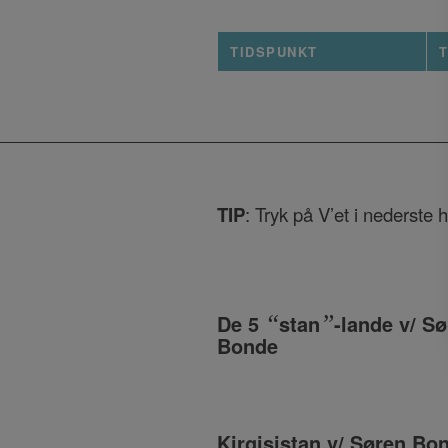
TIDSPUNKT
T
TIP
: Tryk på V’et i nederste 
De 5
“
stan
”
-lande v/ S
Bonde
Kirgisistan v/ Søren Bo