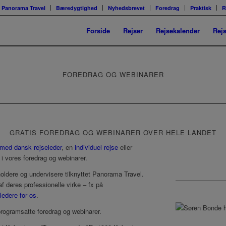
Panorama Travel
Bæredygtighed
Nyhedsbrevet
Foredrag
Praktisk
R
Forside
Rejser
Rejsekalender
Rej
FOREDRAG OG WEBINARER
GRATIS FOREDRAG OG WEBINARER OVER HELE LANDET
 med dansk rejseleder
, en
individuel rejse
eller
n i vores foredrag og webinarer.
oldere og undervisere tilknyttet Panorama Travel.
f deres professionelle virke – fx på
ledere for os
.
rogramsatte foredrag og webinarer.