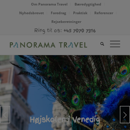
Om Panorama Travel
Bæredygtighed
Beskrivelse
Indtryk
Program
Nyhedsbrevet
Foredrag
Praktisk
Referencer
Rejseberetninger
Pris og info om rejsen
Galleri
Kort
Ring til os:
+45 7070 7316
Næste
Højskolen i Venedig