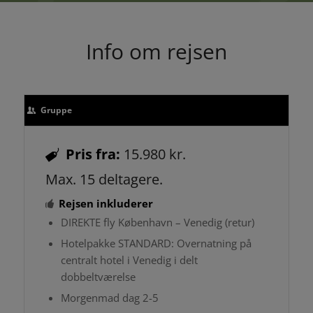
Info om rejsen
Gruppe
Pris fra:
15.980 kr.
Max. 15 deltagere.
Rejsen inkluderer
DIREKTE fly København – Venedig (retur)
Hotelpakke STANDARD: Overnatning på
centralt hotel i Venedig i delt
dobbeltværelse
Morgenmad dag 2-5