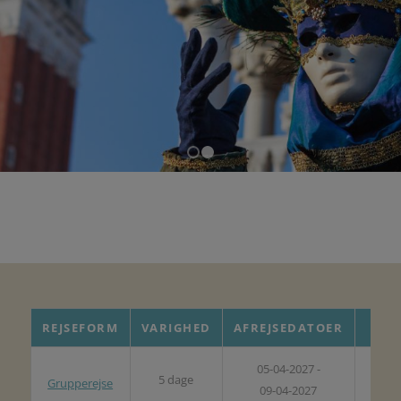
1
2
REJSEFORM
VARIGHED
AFREJSEDATOER
PRI
05-04-2027 -
15.98
5 dage
Grupperejse
09-04-2027
kr.