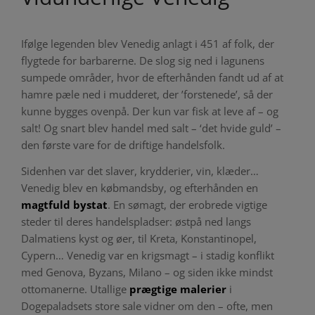
Ifølge legenden blev Venedig anlagt i 451 af folk, der
flygtede for barbarerne. De slog sig ned i lagunens
sumpede områder, hvor de efterhånden fandt ud af at
hamre pæle ned i mudderet, der ’forstenede’, så der
kunne bygges ovenpå. Der kun var fisk at leve af – og
salt! Og snart blev handel med salt – ‘det hvide guld’ –
den første vare for de driftige handelsfolk.
Sidenhen var det slaver, krydderier, vin, klæder…
Venedig blev en købmandsby, og efterhånden en
magtfuld bystat
. En sømagt, der erobrede vigtige
steder til deres handelspladser: østpå ned langs
Dalmatiens kyst og øer, til Kreta, Konstantinopel,
Cypern… Venedig var en krigsmagt – i stadig konflikt
med Genova, Byzans, Milano – og siden ikke mindst
ottomanerne. Utallige
prægtige malerier
i
Dogepaladsets store sale vidner om den – ofte, men