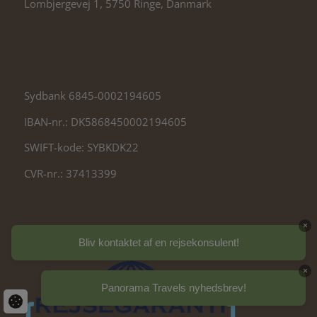
Lombjergevej 1, 5750 Ringe, Danmark
Sydbank 6845-0002194605
IBAN-nr.:
DK5868450002194605
SWIFT-kode:
SYBKDK22
CVR-nr.: 37413399
×
Bliv kontaktet af en rejsekonsulent!
×
Panorama Travels nyhedsbrev!