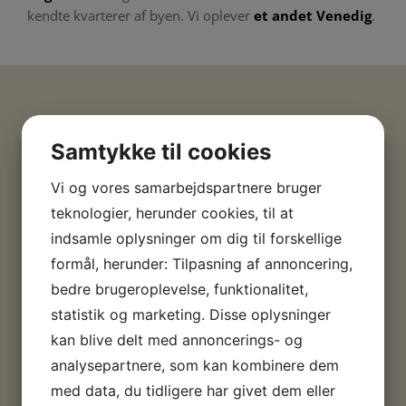
kendte kvarterer af byen. Vi oplever
et andet Venedig
.
Program
Samtykke til cookies
Vi og vores samarbejdspartnere bruger
Dag 1
teknologier, herunder cookies, til at
indsamle oplysninger om dig til forskellige
Afrejse til Venedig. Piazza San Marco
formål, herunder: Tilpasning af annoncering,
– og roning på Canal Grande.
bedre brugeroplevelse, funktionalitet,
Vi flyver fra København til Venedig. Vi sejler
statistik og marketing. Disse oplysninger
med
vaporetto
(“vandbus”) gennem lagunen
kan blive delt med annoncerings- og
og Canal Grande til centrum (lidt over 1 time)
analysepartnere, som kan kombinere dem
og går ca. 10 min. til hotellet. På vejen
med data, du tidligere har givet dem eller
kommer vi forbi paladset, hvor Lord Byron