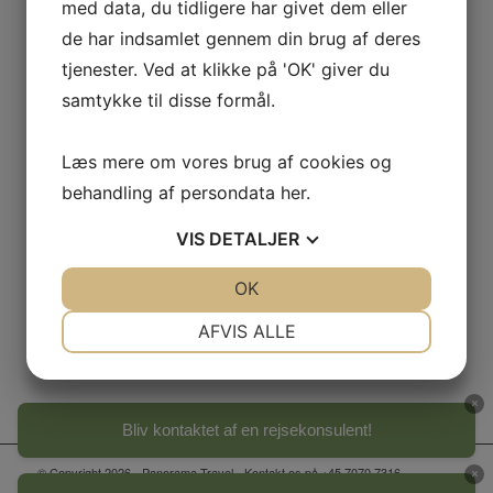
med data, du tidligere har givet dem eller
de har indsamlet gennem din brug af deres
tjenester. Ved at klikke på 'OK' giver du
Sydbank 6845-0002194605
samtykke til disse formål.
IBAN-nr.:
DK5868450002194605
Læs mere om vores brug af cookies og
SWIFT-kode:
SYBKDK22
behandling af persondata
her
.
CVR-nr.: 37413399
VIS
DETALJER
JA
NEJ
OK
JA
NEJ
NØDVENDIGE
PRÆFERENCER
AFVIS ALLE
JA
NEJ
JA
NEJ
MARKETING
STATISTIK
×
Bliv kontaktet af en rejsekonsulent!
© Copyright 2026 - Panorama Travel - Kontakt os på +45 7070 7316 -
×