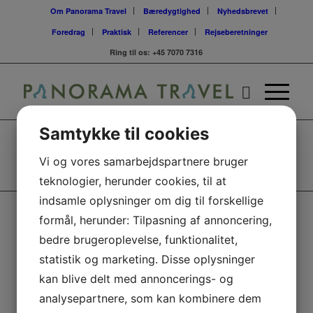
Om Panorama Travel
Bæredygtighed
Nyhedsbrevet
Foredrag
Praktisk
Referencer
Rejseberetninger
Ring til os:
+45 7070 7316
Samtykke til cookies
Vi og vores samarbejdspartnere bruger
teknologier, herunder cookies, til at
indsamle oplysninger om dig til forskellige
formål, herunder: Tilpasning af annoncering,
PANORAMA TRAVEL APS
bedre brugeroplevelse, funktionalitet,
Mail:
kontakt@panoramatravel.dk
statistik og marketing. Disse oplysninger
Tlf.: +45 7070 7316
kan blive delt med annoncerings- og
Lombjergevej 1, 5750 Ringe, Danmark
analysepartnere, som kan kombinere dem