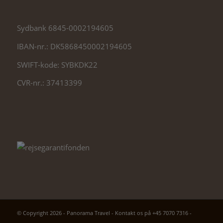
Sydbank 6845-0002194605
IBAN-nr.:
DK5868450002194605
SWIFT-kode:
SYBKDK22
CVR-nr.: 37413399
© Copyright 2026 - Panorama Travel - Kontakt os på +45 7070 7316 -