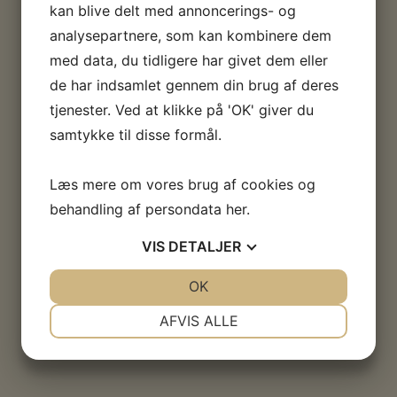
kan blive delt med annoncerings- og
analysepartnere, som kan kombinere dem
med data, du tidligere har givet dem eller
de har indsamlet gennem din brug af deres
tjenester. Ved at klikke på 'OK' giver du
samtykke til disse formål.
Læs mere om vores brug af cookies og
behandling af persondata
her
.
VIS
DETALJER
JA
NEJ
OK
JA
NEJ
NØDVENDIGE
PRÆFERENCER
AFVIS ALLE
JA
NEJ
JA
NEJ
MARKETING
STATISTIK