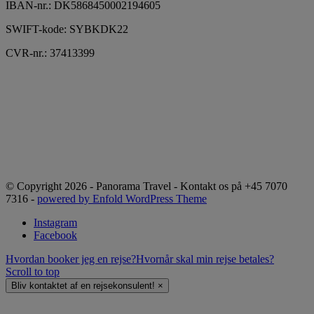
IBAN-nr.:
DK5868450002194605
SWIFT-kode:
SYBKDK22
CVR-nr.: 37413399
© Copyright 2026 - Panorama Travel - Kontakt os på +45 7070
7316 -
powered by Enfold WordPress Theme
Instagram
Facebook
Hvordan booker jeg en rejse?
Hvornår skal min rejse betales?
Scroll to top
Bliv kontaktet af en rejsekonsulent!
×