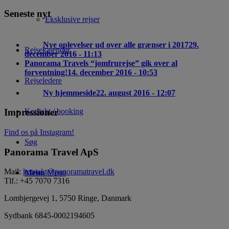
Seneste nyt
Eksklusive rejser
Nye oplevelser ud over alle grænser i 2017
29.
Rejsekalender
december 2016 - 11:13
Panorama Travels “jomfrurejse” gik over al
forventning!
14. december 2016 - 10:53
Rejseledere
Ny hjemmeside
22. august 2016 - 12:07
Kontakt / booking
Impressioner
Find os på Instagram!
Søg
Panorama Travel ApS
Mail:
kontakt@panoramatravel.dk
Menu
Menu
Tlf.: +45 7070 7316
Lombjergevej 1, 5750 Ringe, Danmark
Sydbank 6845-0002194605