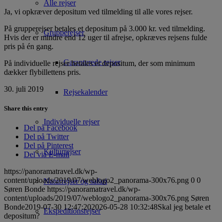
Alle rejser
Ja, vi opkræver depositum ved tilmelding til alle vores rejser.
På grupperejser betales et depositum på 3.000 kr. ved tilmelding.
Grupperejser
Hvis der er mindre end 12 uger til afrejse, opkræves rejsens fulde
pris på én gang.
Garanterede rejser
På individuelle rejser betales et depositum, der som minimum
dækker flybillettens pris.
30. juli 2019
Rejsekalender
Share this entry
Individuelle rejser
Del på Facebook
Del på Twitter
Del på Pinterest
Kulturrejser
Del via E-mail
https://panoramatravel.dk/wp-
content/uploads/2019/07/weblogo2_panorama-300x76.png
0
0
Naturrejser og safari
Søren Bonde
https://panoramatravel.dk/wp-
content/uploads/2019/07/weblogo2_panorama-300x76.png
Søren
Bonde
2019-07-30 12:47:20
2026-05-28 10:32:48
Skal jeg betale et
Ekspeditionsrejser
depositum?