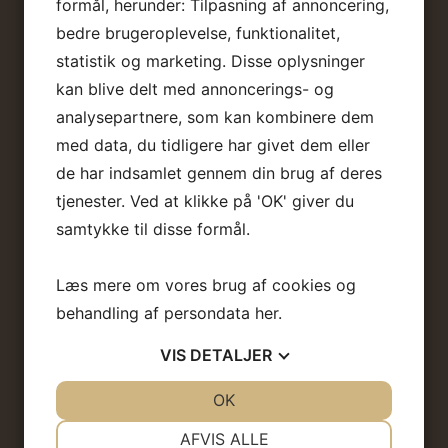
formål, herunder: Tilpasning af annoncering,
Mail:
kontakt@panoramatravel.dk
bedre brugeroplevelse, funktionalitet,
Tlf.: +45 7070 7316
statistik og marketing. Disse oplysninger
Lombjergevej 1, 5750 Ringe, Danmark
kan blive delt med annoncerings- og
analysepartnere, som kan kombinere dem
med data, du tidligere har givet dem eller
de har indsamlet gennem din brug af deres
tjenester. Ved at klikke på 'OK' giver du
Sydbank 6845-0002194605
samtykke til disse formål.
IBAN-nr.:
DK5868450002194605
SWIFT-kode:
SYBKDK22
Læs mere om vores brug af cookies og
behandling af persondata
her
.
CVR-nr.: 37413399
VIS
DETALJER
JA
NEJ
OK
JA
NEJ
NØDVENDIGE
PRÆFERENCER
AFVIS ALLE