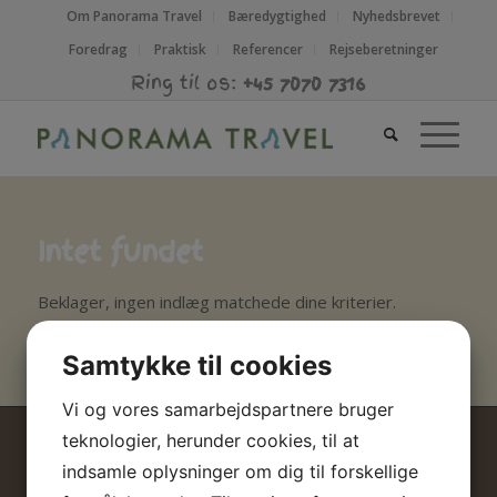
Om Panorama Travel
Bæredygtighed
Nyhedsbrevet
Foredrag
Praktisk
Referencer
Rejseberetninger
Ring til os:
+45 7070 7316
Intet fundet
Beklager, ingen indlæg matchede dine kriterier.
Samtykke til cookies
Vi og vores samarbejdspartnere bruger
teknologier, herunder cookies, til at
indsamle oplysninger om dig til forskellige
PANORAMA TRAVEL APS