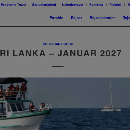
Panorama Travel
Bæredygtighed
Nyhedsbrevet
Foredrag
Praktisk
R
Forside
Rejser
Rejsekalender
Rej
CHRISTIAN POSCH
RI LANKA – JANUAR 2027