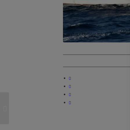
Oman kvinderejse –
marts 2027