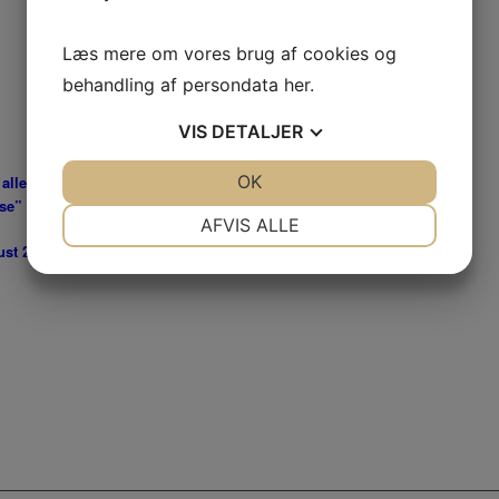
Læs mere om vores brug af cookies og
behandling af persondata
her
.
VIS
DETALJER
JA
NEJ
OK
JA
NEJ
 alle grænser i 2017
29. december 2016 - 11:13
e” gik over al forventning!
14. december 2016 - 10:53
NØDVENDIGE
PRÆFERENCER
AFVIS ALLE
ust 2016 - 12:07
JA
NEJ
JA
NEJ
MARKETING
STATISTIK