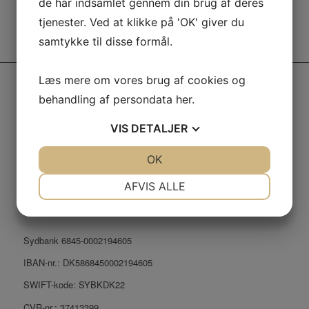
de har indsamlet gennem din brug af deres
manglen.
tjenester. Ved at klikke på 'OK' giver du
samtykke til disse formål.
Læs mere om vores brug af cookies og
PANORAMA TRAVEL APS
behandling af persondata
her
.
Mail:
kontakt@panoramatravel.dk
VIS
DETALJER
Tlf.: +45 7070 7316
Lombjergevej 1, 5750 Ringe, Danmark
JA
NEJ
OK
JA
NEJ
NØDVENDIGE
PRÆFERENCER
AFVIS ALLE
JA
NEJ
JA
NEJ
MARKETING
STATISTIK
Sydbank 6845-0002194605
IBAN-nr.:
DK5868450002194605
SWIFT-kode:
SYBKDK22
CVR-nr.: 37413399