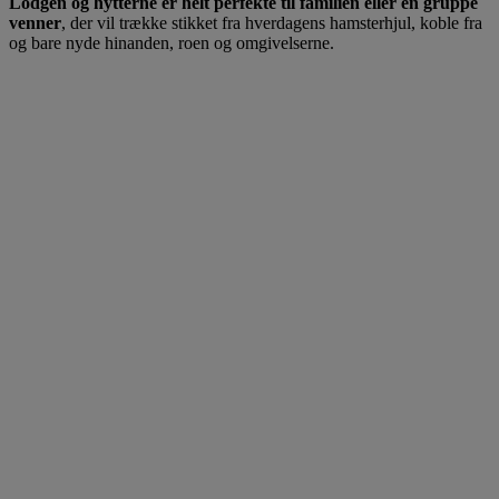
Lodgen og hytterne er helt perfekte til familien eller en gruppe
venner
, der vil trække stikket fra hverdagens hamsterhjul, koble fra
og bare nyde hinanden, roen og omgivelserne.