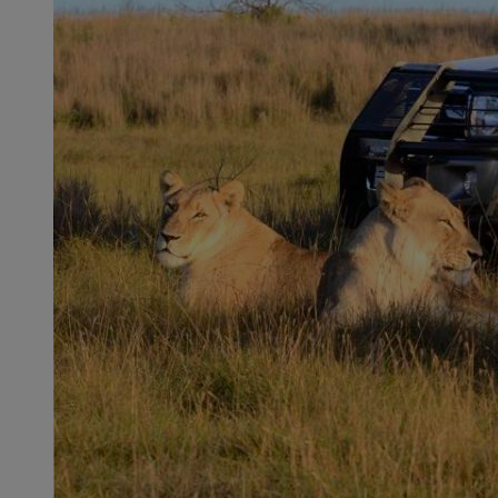
Alle rejser
Grupperejser
Garanterede rejser
Rejsekalender
Individuelle rejser
Kulturrejser
Naturrejser og safari
Ekspeditionsrejser