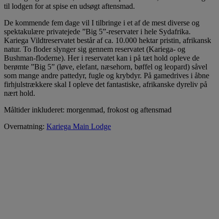
til lodgen for at spise en udsøgt aftensmad.
De kommende fem dage vil I tilbringe i et af de mest diverse og
spektakulære privatejede ”Big 5”-reservater i hele Sydafrika.
Kariega Vildtreservatet består af ca. 10.000 hektar pristin, afrikansk
natur. To floder slynger sig gennem reservatet (Kariega- og
Bushman-floderne). Her i reservatet kan i på tæt hold opleve de
berømte ”Big 5” (løve, elefant, næsehorn, bøffel og leopard) såvel
som mange andre pattedyr, fugle og krybdyr. På gamedrives i åbne
firhjulstrækkere skal I opleve det fantastiske, afrikanske dyreliv på
nært hold.
Måltider inkluderet: morgenmad, frokost og aftensmad
Overnatning:
Kariega Main Lodge