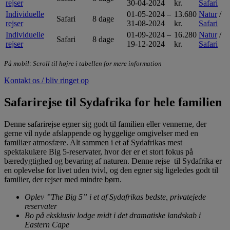
rejser
30-04-2024
kr.
Safari
Individuelle
01-05-2024 –
13.680
Natur
/
Safari
8 dage
rejser
31-08-2024
kr.
Safari
Individuelle
01-09-2024 –
16.280
Natur
/
Safari
8 dage
rejser
19-12-2024
kr.
Safari
På mobil: Scroll til højre i tabellen for mere information
Kontakt os / bliv ringet op
Safarirejse til Sydafrika for hele familien
Denne safarirejse egner sig godt til familien eller vennerne, der
gerne vil nyde afslappende og hyggelige omgivelser med en
familiær atmosfære. Alt sammen i et af Sydafrikas mest
spektakulære Big 5-reservater, hvor der er et stort fokus på
bæredygtighed og bevaring af naturen. Denne rejse til Sydafrika er
en oplevelse for livet uden tvivl, og den egner sig ligeledes godt til
familier, der rejser med mindre børn.
Oplev ”The Big 5” i et af Sydafrikas bedste, privatejede
reservater
Bo på eksklusiv lodge midt i det dramatiske landskab i
Eastern Cape