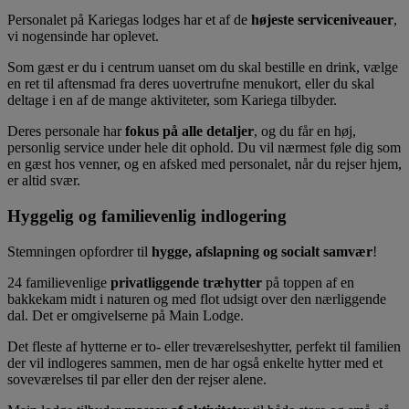
Personalet på Kariegas lodges har et af de
højeste serviceniveauer
,
vi nogensinde har oplevet.
Som gæst er du i centrum uanset om du skal bestille en drink, vælge
en ret til aftensmad fra deres uovertrufne menukort, eller du skal
deltage i en af de mange aktiviteter, som Kariega tilbyder.
Deres personale har
fokus på alle detaljer
, og du får en høj,
personlig service under hele dit ophold. Du vil nærmest føle dig som
en gæst hos venner, og en afsked med personalet, når du rejser hjem,
er altid svær.
Hyggelig og familievenlig indlogering
Stemningen opfordrer til
hygge, afslapning og socialt samvær
!
24 familievenlige
privatliggende træhytter
på toppen af en
bakkekam midt i naturen og med flot udsigt over den nærliggende
dal. Det er omgivelserne på Main Lodge.
Det fleste af hytterne er to- eller treværelseshytter, perfekt til familien
der vil indlogeres sammen, men de har også enkelte hytter med et
soveværelses til par eller den der rejser alene.