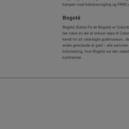
kampen mod kokainsmugling og FARC-gu
Bogotá
Bogotá (Santa Fé de Bogotá) er Colomb
bør være en del af enhver rejse til Col
kendt for sit velanlagte guldmuseum, d
andre genstande af guld – alle sammen 
kolonisering, hvor Bogotá var den størs
kontinentet.