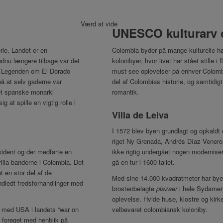
Værd at vide
UNESCO kulturarv 
rie. Landet er en
Colombia byder på mange kulturelle 
dnu længere tilbage var det
kolonibyer, hvor livet har stået stille i
r. Legenden om El Dorado
must-see oplevelser på enhver Colombia
å at selv gaderne var
del af Colombias historie, og samtidig
et spanske monarki
romantik.
at spille en vigtig rolle i
Villa de Leiva
I 1572 blev byen grundlagt og opkaldt 
riget Ny Grenada, Andrés Díaz Venero
sident og der medførte en
ikke rigtig undergået nogen moderniseri
illa-banderne i Colombia. Det
gå en tur i 1600-tallet.
 en stor del af de
Med sine 14.000 kvadratmeter har byen
indledt fredsforhandlinger med
brostenbelagte
plazaer
i hele Sydameri
oplevelse. Hvide huse, klostre og ki
et med USA i landets “war on
velbevaret colombiansk koloniby.
gt forøget med henblik på