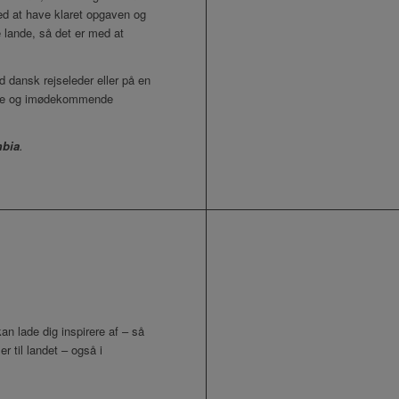
med at have klaret opgaven og
e lande, så det er med at
d dansk rejseleder eller på en
varme og imødekommende
mbia
.
an lade dig inspirere af – så
r til landet – også i