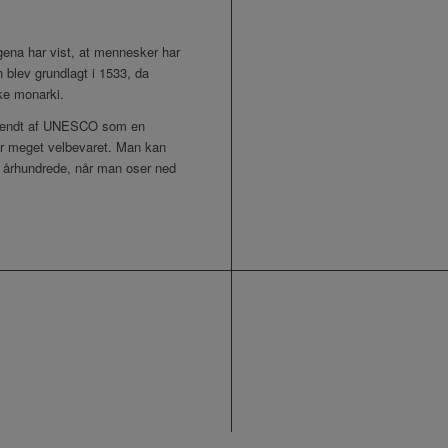
ena har vist, at mennesker har
 blev grundlagt i 1533, da
ke monarki.
rkendt af UNESCO som en
 er meget velbevaret. Man kan
17. århundrede, når man oser ned