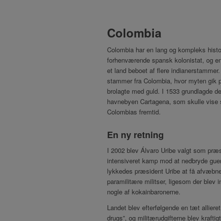
Colombia
Colombia har en lang og kompleks histo
forhenværende spansk kolonistat, og en
et land beboet af flere indianerstamme
stammer fra Colombia, hvor myten gik p
brolagte med guld. I 1533 grundlagde d
havnebyen Cartagena, som skulle vise sig 
Colombias fremtid.
En ny retning
I 2002 blev Álvaro Uribe valgt som præ
intensiveret kamp mod at nedbryde guer
lykkedes præsident Uribe at få afvæbnet
paramilitære militser, ligesom der blev 
nogle af kokainbaronerne.
Landet blev efterfølgende en tæt allier
drugs”, og militærudgifterne blev krafti