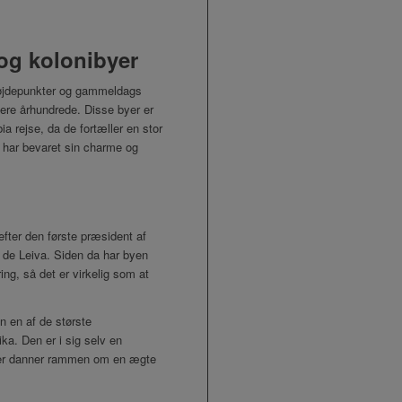
og kolonibyer
højdepunkter og gammeldags
 flere århundrede. Disse byer er
 rejse, da de fortæller en stor
t har bevaret sin charme og
efter den første præsident af
 de Leiva. Siden da har byen
ng, så det er virkelig som at
 en af de største
ka. Den er i sig selv en
rker danner rammen om en ægte