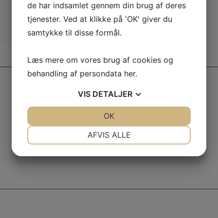
de har indsamlet gennem din brug af deres
Kultur og karneval (kun i februar)
tjenester. Ved at klikke på 'OK' giver du
Individuelt – uden dansk rejseleder
samtykke til disse formål.
Læs mere om vores brug af cookies og
behandling af persondata
her
.
VIS
DETALJER
JA
NEJ
OK
JA
NEJ
NØDVENDIGE
PRÆFERENCER
AFVIS ALLE
JA
NEJ
JA
NEJ
MARKETING
STATISTIK