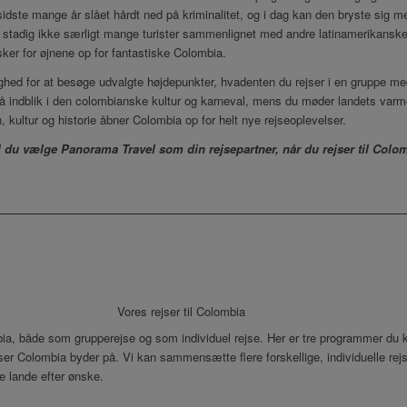
 sidste mange år slået hårdt ned på kriminalitet, og i dag kan den bryste sig 
ser stadig ikke særligt mange turister sammenlignet med andre latinamerikansk
ker for øjnene op for fantastiske Colombia.
ighed for at besøge udvalgte højdepunkter, hvadenten du rejser i en gruppe me
at få indblik i den colombianske kultur og karneval, mens du møder landets 
, kultur og historie åbner Colombia op for helt nye rejseoplevelser.
l du vælge Panorama Travel som din rejsepartner, når du rejser til Colo
Vores rejser til Colombia
mbia, både som grupperejse og som individuel rejse. Her er tre programmer du k
er Colombia byder på. Vi kan sammensætte flere forskellige, individuelle rejse
 lande efter ønske.