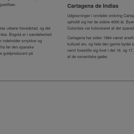
erillaer.
Cartagena de Indias
Udgravninger i området omkring Cartag
opholdt sig her de sidste 4000 år. Byen
ias urbane hovedstad, og det
Colombia var koloniseret af det spans
ombia. Bogotá er i særdeleshed
Cartagena har siden 1984 været ane
er indeholder smykker og
kulturel arv, og hele den gamle bydel
fra før den spanske
nemt forestille sig livet i det 16. og 
te guldproducent på
af de romantiske gader.