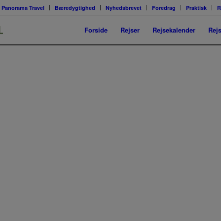
Panorama Travel
Bæredygtighed
Nyhedsbrevet
Foredrag
Praktisk
R
Forside
Rejser
Rejsekalender
Rej
REJSER TIL COLOMBIA