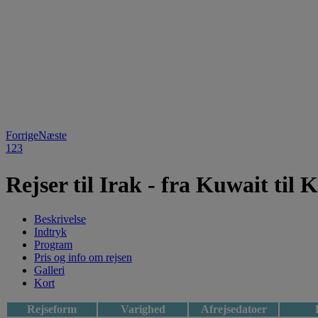
Forrige
Næste
1
2
3
Rejser til Irak - fra Kuwait til 
Beskrivelse
Indtryk
Program
Pris og info om rejsen
Galleri
Kort
Rejseform
Varighed
Afrejsedatoer