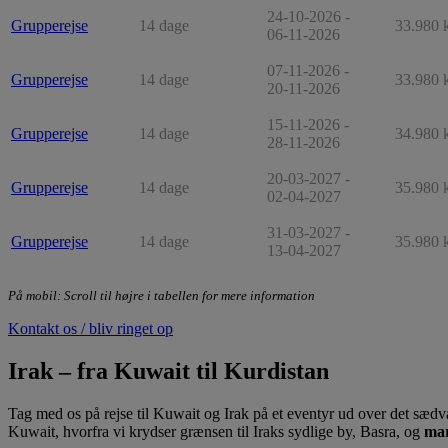
24-10-2026 -
Grupperejse
14 dage
33.980 k
06-11-2026
07-11-2026 -
Grupperejse
14 dage
33.980 k
20-11-2026
15-11-2026 -
Grupperejse
14 dage
34.980 k
28-11-2026
20-03-2027 -
Grupperejse
14 dage
35.980 k
02-04-2027
31-03-2027 -
Grupperejse
14 dage
35.980 k
13-04-2027
På mobil: Scroll til højre i tabellen for mere information
Kontakt os / bliv ringet op
Irak – fra Kuwait til Kurdistan
Tag med os på rejse til Kuwait og Irak på et eventyr ud over det sædva
Kuwait, hvorfra vi krydser grænsen til Iraks sydlige by, Basra, og
mar