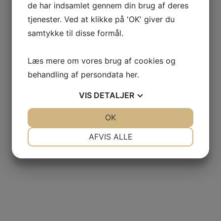
de har indsamlet gennem din brug af deres
tjenester. Ved at klikke på 'OK' giver du
samtykke til disse formål.
Læs mere om vores brug af cookies og
behandling af persondata
her
.
VIS
DETALJER
JA
NEJ
OK
JA
NEJ
NØDVENDIGE
PRÆFERENCER
AFVIS ALLE
JA
NEJ
JA
NEJ
MARKETING
STATISTIK