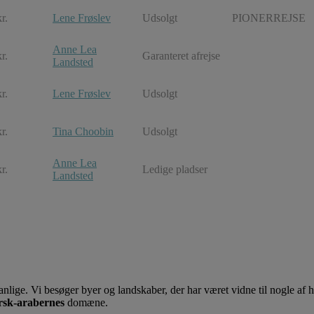
r.
Lene Frøslev
Udsolgt
PIONERREJSE
Anne Lea
r.
Garanteret afrejse
Landsted
r.
Lene Frøslev
Udsolgt
r.
Tina Choobin
Udsolgt
Anne Lea
r.
Ledige pladser
Landsted
nlige. Vi besøger byer og landskaber, der har været vidne til nogle af h
sk-arabernes
domæne.