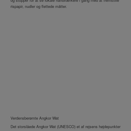
og stopper for at se lokale håndværkere i gang med at fremstille
rispapir, nudler og flettede måtter.
Verdensberømte Angkor Wat
Det storslåede Angkor Wat (UNESCO) et af rejsens højdepunkter