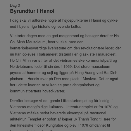
Dag 3
Byrundtur i Hanoi
I dag skal vi udforske nogle af højdepunkterne i Hanoi og dykke
ned i byens rige historie og levende kultur.
Vi starter dagen med en god morgenmad og besøger derefter Ho
Chi Minh Mausoleum, hvor vi skal høre den
bemærkelsesværdige livshistorie om den revolutionære leder, der
nu kan opleves i balsameret tilstand i en glaskiste i mausoleet.
Ho Chi Minh var stifter af det vietnamesiske kommunistparti og
Nordvietnams leder til sin død i 1969. Det store mausoleum
prydes af hammer og sejl og ligger på Hung Vuong ved Ba Dinh-
pladsen – Hanois svar på Den røde plads i Moskva. Det er også
her i dette kvarter, at vi kan se præsidentpaladset og
kommunistpartiets hovedkvarter.
Derefter besøger vi det gamle Litteraturtempel og får indsigt i
Vietnams mangfoldige kulturarv. Litteraturtemplet er fra 1070 og
Vietnams måske bedst bevarede eksempel på traditionel
arkitektur. Templet er opført af kejser Ly Thanh Tong til ære for
den kinesiske filosof Kungfutse og blev i 1076 omdannet til