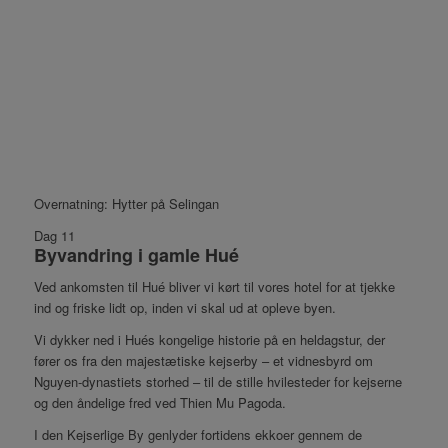
Overnatning: Hytter på Selingan
Dag 11
Byvandring i gamle Hué
Ved ankomsten til Hué bliver vi kørt til vores hotel for at tjekke
ind og friske lidt op, inden vi skal ud at opleve byen.
Vi dykker ned i Hués kongelige historie på en heldagstur, der
fører os fra den majestætiske kejserby – et vidnesbyrd om
Nguyen-dynastiets storhed – til de stille hvilesteder for kejserne
og den åndelige fred ved Thien Mu Pagoda.
I den Kejserlige By genlyder fortidens ekkoer gennem de