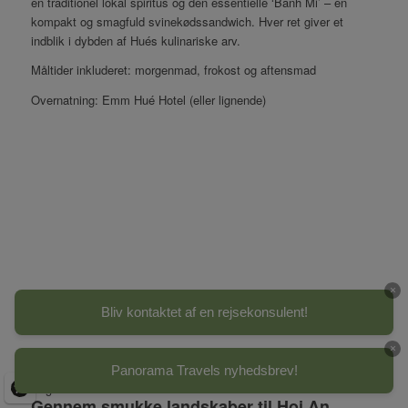
en traditionel lokal spiritus og den essentielle ‘Banh Mi’ – en
kompakt og smagfuld svinekødssandwich. Hver ret giver et
indblik i dybden af Hués kulinariske arv.
Måltider inkluderet: morgenmad, frokost og aftensmad
Overnatning: Emm Hué Hotel (eller lignende)
×
Bliv kontaktet af en rejsekonsulent!
×
Panorama Travels nyhedsbrev!
Dag 12
Gennem smukke landskaber til Hoi An