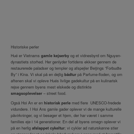
Historiske perler
Hué er Vietnams
gamle kejserby
og et vidnesbyrd om Nguyen-
dynastiets storhed. Her genlyder fortidens ekkoer gennem de
restaurerede paladser og templer og afspejler Beijings ”Forbudte
By” i Kina. Vi skal på en dejlig
bådtur
på Parfume-floden, og om
aftenen skal vi opleve Hués livlige gadekultur på en kulinarisk
rejse gennem byens mest elskede og distinkte
smagsoplevelser
–
street food
.
Også Hoi An er en
historisk perle
med flere UNESCO-fredede
vidundere. I Hoi Ans gamle gader oplever vi de mange kulturelle
påvirkninger, og vi besøger et hjem, der har været i samme
families eje i 14 generationer. En del af byens omegn oplever vi
på en herlig
afslappet cykeltur
; vi cykler ad naturskønne stier