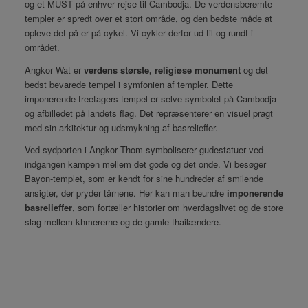
og et MUST på enhver rejse til Cambodja. De verdensberømte
templer er spredt over et stort område, og den bedste måde at
opleve det på er på cykel. Vi cykler derfor ud til og rundt i
området.
Angkor Wat er
verdens største, religiøse monument
og det
bedst bevarede tempel i symfonien af templer. Dette
imponerende treetagers tempel er selve symbolet på Cambodja
og afbilledet på landets flag. Det repræsenterer en visuel pragt
med sin arkitektur og udsmykning af basrelieffer.
Ved sydporten i Angkor Thom symboliserer gudestatuer ved
indgangen kampen mellem det gode og det onde. Vi besøger
Bayon-templet, som er kendt for sine hundreder af smilende
ansigter, der pryder tårnene. Her kan man beundre
imponerende
basrelieffer
, som fortæller historier om hverdagslivet og de store
slag mellem khmererne og de gamle thailændere.