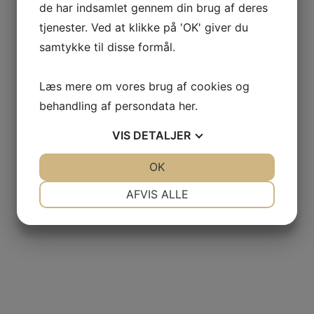
de har indsamlet gennem din brug af deres
Ankomst til Hanoi
tjenester. Ved at klikke på 'OK' giver du
Ved ankomsten til Hanoi bliver vi mødt af vores lokalguide og kørt
samtykke til disse formål.
til hotellet. Efter check-in har vi lidt tid til at friske op, inden vi
igen mødes for at gå ud at nyde en velkomstmiddag på en lokal
restaurant.
Læs mere om vores brug af cookies og
Måltider inkluderet: på flyene og aftensmad
behandling af persondata
her
.
Overnatning: Thang Long Opera Hanoi Hotel (eller lignende)
VIS
DETALJER
JA
NEJ
OK
JA
NEJ
NØDVENDIGE
PRÆFERENCER
AFVIS ALLE
JA
NEJ
JA
NEJ
MARKETING
STATISTIK