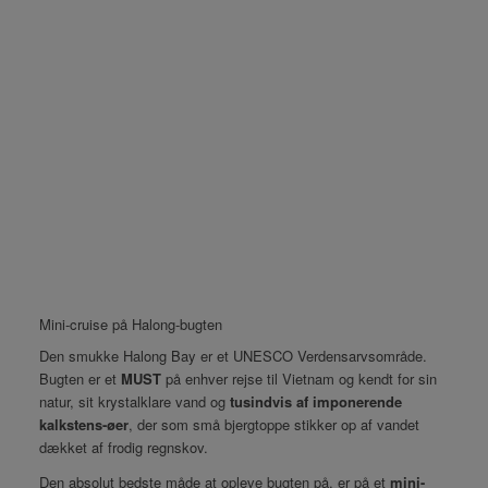
Mini-cruise på Halong-bugten
Den smukke Halong Bay er et UNESCO Verdensarvsområde.
Bugten er et
MUST
på enhver rejse til Vietnam og kendt for sin
natur, sit krystalklare vand og
tusindvis af imponerende
kalkstens-øer
, der som små bjergtoppe stikker op af vandet
dækket af frodig regnskov.
Den absolut bedste måde at opleve bugten på, er på et
mini-