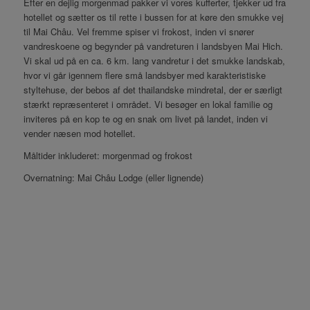
Efter en dejlig morgenmad pakker vi vores kufferter, tjekker ud fra
hotellet og sætter os til rette i bussen for at køre den smukke vej
til Mai Châu. Vel fremme spiser vi frokost, inden vi snører
vandreskoene og begynder på vandreturen i landsbyen Mai Hich.
Vi skal ud på en ca. 6 km. lang vandretur i det smukke landskab,
hvor vi går igennem flere små landsbyer med karakteristiske
styltehuse, der bebos af det thailandske mindretal, der er særligt
stærkt repræsenteret i området. Vi besøger en lokal familie og
inviteres på en kop te og en snak om livet på landet, inden vi
vender næsen mod hotellet.
Måltider inkluderet: morgenmad og frokost
Overnatning: Mai Châu Lodge (eller lignende)