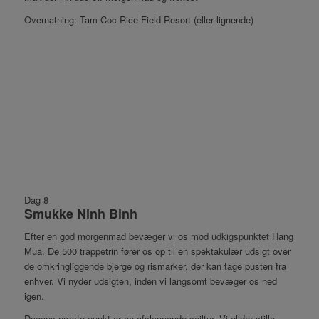
Overnatning: Tam Coc Rice Field Resort (eller lignende)
Dag 8
Smukke Ninh Binh
Efter en god morgenmad bevæger vi os mod udkigspunktet Hang
Mua. De 500 trappetrin fører os op til en spektakulær udsigt over
de omkringliggende bjerge og rismarker, der kan tage pusten fra
enhver. Vi nyder udsigten, inden vi langsomt bevæger os ned
igen.
Dagens næste punkt er en afslappende sejltur. Vi glider stille