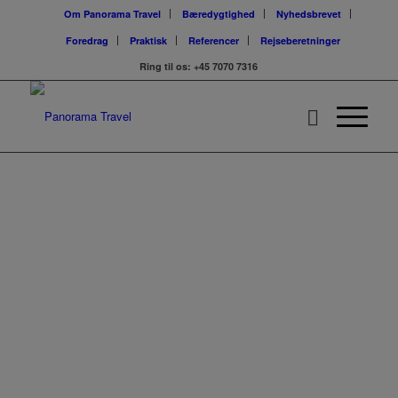
Om Panorama Travel
Bæredygtighed
Nyhedsbrevet
Foredrag
Praktisk
Referencer
Rejseberetninger
Ring til os:
+45 7070 7316
Vietnam - med
Cambodja