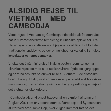
ALSIDIG REJSE TIL
VIETNAM – MED
CAMBODJA
Vores rejse til Vietnam og Cambodja indeholder alt fra storslået
natur til verdensberømte templer og kulinariske oplevelser. Fra
Hanoi tager vi en afstikker op i bjergene for at få et indblik i det
traditionelle landsbyliv, og der er mulighed for vandring i smukke
landskaber og terrassemarker.
Vi skal også på mini-cruise i Halong-bugten, som længe har
tiltrukket rejsende med sine spektakulære ”flydende bjergtoppe”
og er et højdepunkt på enhver rejse til Vietnam. I de historiske
byer, Hué og Hoi An, skal vi beundre en perlerække af historiske
monumenter, men vi skal også på en herlig cykeltur og en rejse i
det vietnamesiske køkken.
I Cambodja bliver vi blæst bagover af en symfoni af templer i
Angkor Wat, som er verdens største. Vores rejse til Sydøstasien
slutter ved søen Tonle Sap, hvor vi igen kommer tæt på det