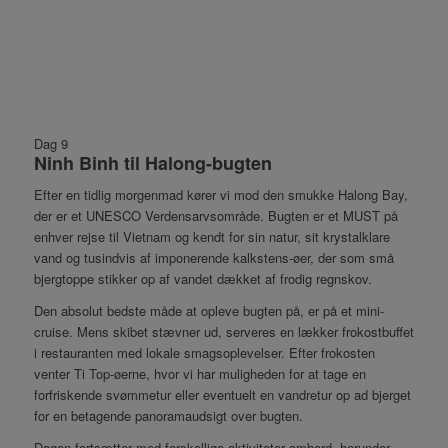
Dag 9
Ninh Binh til Halong-bugten
Efter en tidlig morgenmad kører vi mod den smukke Halong Bay,
der er et UNESCO Verdensarvsområde. Bugten er et MUST på
enhver rejse til Vietnam og kendt for sin natur, sit krystalklare
vand og tusindvis af imponerende kalkstens-øer, der som små
bjergtoppe stikker op af vandet dækket af frodig regnskov.
Den absolut bedste måde at opleve bugten på, er på et mini-
cruise. Mens skibet stævner ud, serveres en lækker frokostbuffet
i restauranten med lokale smagsoplevelser. Efter frokosten
venter Ti Top-øerne, hvor vi har muligheden for at tage en
forfriskende svømmetur eller eventuelt en vandretur op ad bjerget
for en betagende panoramaudsigt over bugten.
Dagen fortsætter med forskellige aktiviteter ombord, herunder