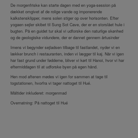
De morgenfriske kan starte dagen med en yoga-session på
dækket omgivet af de rolige vande og imponerende
kalkstensklipper, mens solen stiger op over horisonten. Efter
yogaen sejler skibet til Sung Sot Cave, der er en storslået hule i
bugten. På en guidet tur skal vi udforske den naturlige skønhed
og de geologiske vidundere, der er dannet gennem årtusinder
Imens vi begynder sejladsen tilbage til fastlandet, nyder vi en
lækker brunch i restauranten, inden vi lægger til kaj. Når vi igen
har fast grund under fødderne, bliver vi kørt til Hanoi, hvor vi har
eftermiddagen til at udforske byen på egen hånd.
Hen mod aftenen mødes vi igen for sammen at tage til
togstationen, hvorfra vi tager nattoget til Hué.
Måltider inkluderet: morgenmad
Overnatning: På nattoget til Hué