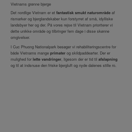
Vietnams grønne bjerge
Det nordlige Vietnam er et
fantastisk smukt naturområde
af
rismarker og bjerglandskaber kun forstyrret af små, idylliske
landsbyer her og der. På vores rejse til Vietnam prioriterer vi
dette unikke område og tilbringer fem dage i disse skønne
omgivelser.
I Cuc Phuong Nationalpark besøger vi rehabiliteringscentre for
både Vietnams mange
primater
og skildpaddearter. Der er
mulighed for
lette vandringer
, ligesom der er tid til
afslapning
og til at indsnuse den friske bjergluft og nyde dalenes stille ro.