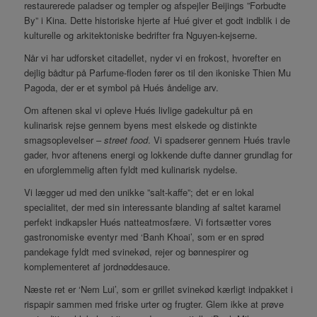
restaurerede paladser og templer og afspejler Beijings ”Forbudte
By” i Kina. Dette historiske hjerte af Hué giver et godt indblik i de
kulturelle og arkitektoniske bedrifter fra Nguyen-kejserne.
Når vi har udforsket citadellet, nyder vi en frokost, hvorefter en
dejlig bådtur på Parfume-floden fører os til den ikoniske Thien Mu
Pagoda, der er et symbol på Hués åndelige arv.
Om aftenen skal vi opleve Hués livlige gadekultur på en
kulinarisk rejse gennem byens mest elskede og distinkte
smagsoplevelser –
street food
. Vi spadserer gennem Hués travle
gader, hvor aftenens energi og lokkende dufte danner grundlag for
en uforglemmelig aften fyldt med kulinarisk nydelse.
Vi lægger ud med den unikke ”salt-kaffe”; det er en lokal
specialitet, der med sin interessante blanding af saltet karamel
perfekt indkapsler Hués natteatmosfære. Vi fortsætter vores
gastronomiske eventyr med ‘Banh Khoai’, som er en sprød
pandekage fyldt med svinekød, rejer og bønnespirer og
komplementeret af jordnøddesauce.
Næste ret er ‘Nem Lui’, som er grillet svinekød kærligt indpakket i
rispapir sammen med friske urter og frugter. Glem ikke at prøve