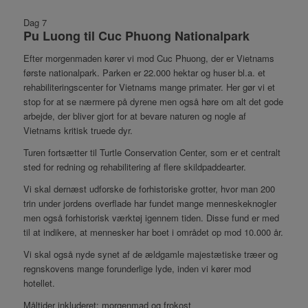
Dag 7
Pu Luong til Cuc Phuong Nationalpark
Efter morgenmaden kører vi mod Cuc Phuong, der er Vietnams
første nationalpark. Parken er 22.000 hektar og huser bl.a. et
rehabiliteringscenter for Vietnams mange primater. Her gør vi et
stop for at se nærmere på dyrene men også høre om alt det gode
arbejde, der bliver gjort for at bevare naturen og nogle af
Vietnams kritisk truede dyr.
Turen fortsætter til Turtle Conservation Center, som er et centralt
sted for redning og rehabilitering af flere skildpaddearter.
Vi skal dernæst udforske de forhistoriske grotter, hvor man 200
trin under jordens overflade har fundet mange menneskeknogler
men også forhistorisk værktøj igennem tiden. Disse fund er med
til at indikere, at mennesker har boet i området op mod 10.000 år.
Vi skal også nyde synet af de ældgamle majestætiske træer og
regnskovens mange forunderlige lyde, inden vi kører mod
hotellet.
Måltider inkluderet: morgenmad og frokost