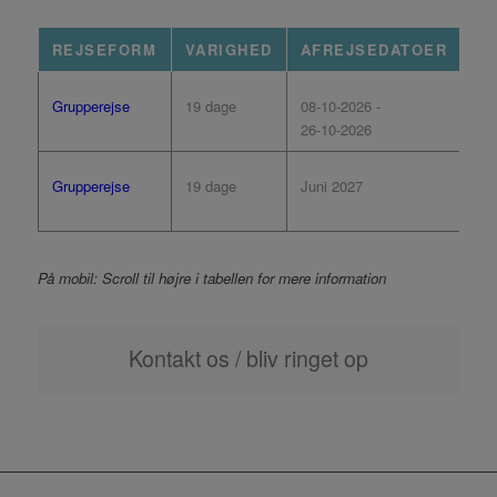
REJSEFORM
VARIGHED
AFREJSEDATOER
PR
19 dage
08-10-2026 -
28
Grupperejse
26-10-2026
kr.
19 dage
Juni 2027
Pri
Grupperejse
afv
På mobil: Scroll til højre i tabellen for mere information
Kontakt os / bliv ringet op