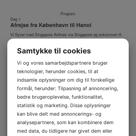
Program
Dag 1
Afrejse fra København til Hanoi
Vi flyver med Singapore Airlines via Singapore og ankommer til
Hanoi først på eftermiddagen dagen efter.
Samtykke til cookies
Måltider inkluderet: på flyene
Vi og vores samarbejdspartnere bruger
teknologier, herunder cookies, til at
indsamle oplysninger om dig til forskellige
formål, herunder: Tilpasning af annoncering,
bedre brugeroplevelse, funktionalitet,
statistik og marketing. Disse oplysninger
kan blive delt med annoncerings- og
analysepartnere, som kan kombinere dem
med data, du tidligere har givet dem eller
Dag 2