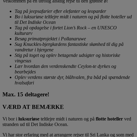
Velkommen på en utrolig alsidig rejse til den grønne ø!
Tag på jeepsafarier efter elefanter og leoparder
Bo i luksuriøse teltlejre midt i naturen og på flotte hoteller ud
til Det Indiske Ocean
Tag på opdagelse i fortet Lion’s Rock – en UNESCO
kulturarv
Besøg primatprojektet i Pollanaruwe
Sug Knuckles-bjergkædens fantastiske skønhed til dig på
vandretur i bjergene
Stig på toget og oplev betagende udsigter og historiske
vingesus
Lær hvordan den verdenskendte Ceylon-te dyrkes og
bearbejdes
Oplev verdens største dyr, blåhvalen, fra båd på spændende
hvalsafari
Max. 15 deltagere!
VÆRD AT BEMÆRKE
Vi bor i
luksuriøse
teltlejre midt i naturen og på
flotte hoteller
ved
stranden ud til Det Indiske Ocean.
Vi har stor erfaring med at arrangere rejser til Sri Lanka og som med