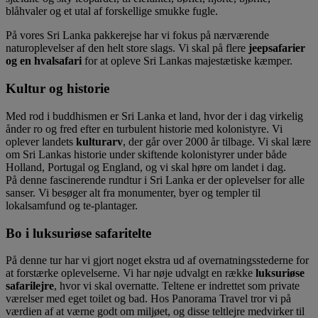
blåhvaler og et utal af forskellige smukke fugle.
På vores Sri Lanka pakkerejse har vi fokus på nærværende
naturoplevelser af den helt store slags. Vi skal på flere
jeepsafarier
og en hvalsafari
for at opleve Sri Lankas majestætiske kæmper.
Kultur og historie
Med rod i buddhismen er Sri Lanka et land, hvor der i dag virkelig
ånder ro og fred efter en turbulent historie med kolonistyre. Vi
oplever landets
kulturarv
, der går over 2000 år tilbage. Vi skal lære
om Sri Lankas historie under skiftende kolonistyrer under både
Holland, Portugal og England, og vi skal høre om landet i dag.
På denne fascinerende rundtur i Sri Lanka er der oplevelser for alle
sanser. Vi besøger alt fra monumenter, byer og templer til
lokalsamfund og te-plantager.
Bo i luksuriøse safaritelte
På denne tur har vi gjort noget ekstra ud af overnatningsstederne for
at forstærke oplevelserne. Vi har nøje udvalgt en række
luksuriøse
safarilejre
, hvor vi skal overnatte. Teltene er indrettet som private
værelser med eget toilet og bad. Hos Panorama Travel tror vi på
værdien af at værne godt om miljøet, og disse teltlejre medvirker til