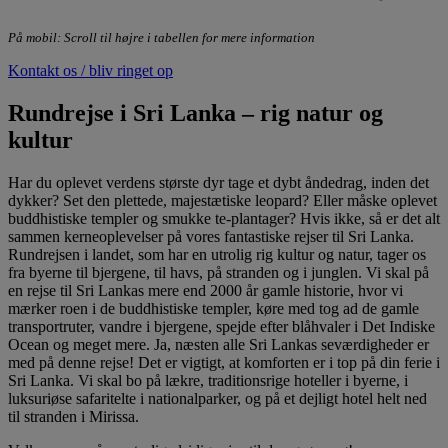
På mobil: Scroll til højre i tabellen for mere information
Kontakt os / bliv ringet op
Rundrejse i Sri Lanka – rig natur og
kultur
Har du oplevet verdens største dyr tage et dybt åndedrag, inden det
dykker? Set den plettede, majestætiske leopard? Eller måske oplevet
buddhistiske templer og smukke te-plantager? Hvis ikke, så er det alt
sammen kerneoplevelser på vores fantastiske rejser til Sri Lanka.
Rundrejsen i landet, som har en utrolig rig kultur og natur, tager os
fra byerne til bjergene, til havs, på stranden og i junglen. Vi skal på
en rejse til Sri Lankas mere end 2000 år gamle historie, hvor vi
mærker roen i de buddhistiske templer, køre med tog ad de gamle
transportruter, vandre i bjergene, spejde efter blåhvaler i Det Indiske
Ocean og meget mere. Ja, næsten alle Sri Lankas seværdigheder er
med på denne rejse! Det er vigtigt, at komforten er i top på din ferie i
Sri Lanka. Vi skal bo på lækre, traditionsrige hoteller i byerne, i
luksuriøse safaritelte i nationalparker, og på et dejligt hotel helt ned
til stranden i Mirissa.