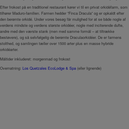
Efter frokost på en traditionel restaurant kører vi til en privat orkidéfarm, som
tilhører Maduro-familien. Farmen hedder ”Finca Dracula” og er opkaldt efter
den berømte orkidé. Under vores besøg får mulighed for at se både nogle af
verdens mindste og verdens største orkidéer, nogle med inciterende dufte,
andre med den værste stank (men med samme formål – at tiltrække
bestøvere), og så selvfølgelig de berømte Draculaorkidéer. De er farmens
stolthed, og samlingen tæller over 1500 arter plus en masse hybride
orkidéarter.
Måltider inkluderet: morgenmad og frokost
Overnatning:
Los Quetzales EcoLodge & Spa
(eller lignende)