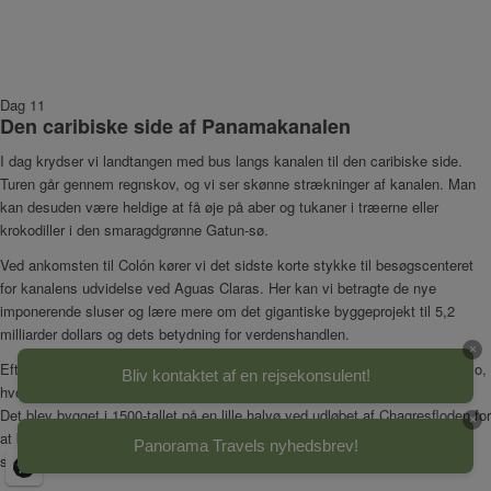
Dag 11
Den caribiske side af Panamakanalen
I dag krydser vi landtangen med bus langs kanalen til den caribiske side.
Turen går gennem regnskov, og vi ser skønne strækninger af kanalen. Man
kan desuden være heldige at få øje på aber og tukaner i træerne eller
krokodiller i den smaragdgrønne Gatun-sø.
Ved ankomsten til Colón kører vi det sidste korte stykke til besøgscenteret
for kanalens udvidelse ved Aguas Claras. Her kan vi betragte de nye
imponerende sluser og lære mere om det gigantiske byggeprojekt til 5,2
milliarder dollars og dets betydning for verdenshandlen.
×
Efter besøget fortsætter vi vores kørsel gennem regnskoven til San Lorenzo,
Bliv kontaktet af en rejsekonsulent!
hvor det berømte fort er en af Panamas vigtige seværdigheder (UNESCO).
Det blev bygget i 1500-tallet på en lille halvø ved udløbet af Chagresfloden for
×
at beskytte sejlruten til Panama City fra den caribiske side under den
Panorama Travels nyhedsbrev!
spanske kolonisering.