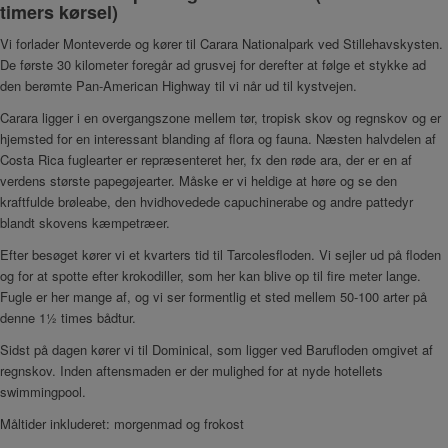
timers kørsel)
Vi forlader Monteverde og kører til Carara Nationalpark ved Stillehavskysten.
De første 30 kilometer foregår ad grusvej for derefter at følge et stykke ad
den berømte Pan-American Highway til vi når ud til kystvejen.
Carara ligger i en overgangszone mellem tør, tropisk skov og regnskov og er
hjemsted for en interessant blanding af flora og fauna. Næsten halvdelen af
Costa Rica fuglearter er repræsenteret her, fx den røde ara, der er en af
verdens største papegøjearter. Måske er vi heldige at høre og se den
kraftfulde brøleabe, den hvidhovedede capuchinerabe og andre pattedyr
blandt skovens kæmpetræer.
Efter besøget kører vi et kvarters tid til Tarcolesfloden. Vi sejler ud på floden
og for at spotte efter krokodiller, som her kan blive op til fire meter lange.
Fugle er her mange af, og vi ser formentlig et sted mellem 50-100 arter på
denne 1½ times bådtur.
Sidst på dagen kører vi til Dominical, som ligger ved Barufloden omgivet af
regnskov. Inden aftensmaden er der mulighed for at nyde hotellets
swimmingpool.
Måltider inkluderet: morgenmad og frokost