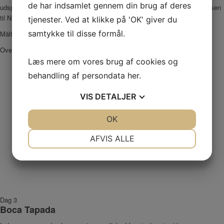
de har indsamlet gennem din brug af deres
udspring og langt fra de gængse turistruter og bare 10 kilometer fra grænsen
til Nicaragua. De sidste 30 kilometers kørsel foregår ad grusvej.
tjenester. Ved at klikke på 'OK' giver du
samtykke til disse formål.
Måltider inkluderet: morgenmad og frokost
Overnatning:
Ecolodge Pedacito de Cielo
(eller lignende)
Læs mere om vores brug af cookies og
behandling af persondata
her
.
VIS
DETALJER
JA
NEJ
OK
JA
NEJ
NØDVENDIGE
PRÆFERENCER
AFVIS ALLE
JA
NEJ
JA
NEJ
MARKETING
STATISTIK
Dag 3
Boca Tapada