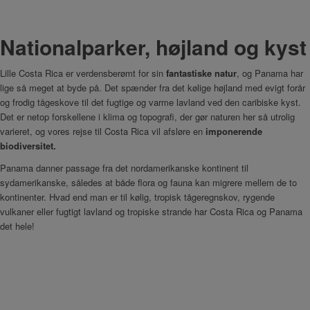
Nationalparker, højland og kyst
Lille Costa Rica er verdensberømt for sin
fantastiske natur
, og Panama har
lige så meget at byde på. Det spænder fra det kølige højland med evigt forår
og frodig tågeskove til det fugtige og varme lavland ved den caribiske kyst.
Det er netop forskellene i klima og topografi, der gør naturen her så utrolig
varieret, og vores rejse til Costa Rica vil afsløre en
imponerende
biodiversitet.
Panama danner passage fra det nordamerikanske kontinent til
sydamerikanske, således at både flora og fauna kan migrere mellem de to
kontinenter. Hvad end man er til kølig, tropisk tågeregnskov, rygende
vulkaner eller fugtigt lavland og tropiske strande har Costa Rica og Panama
det hele!