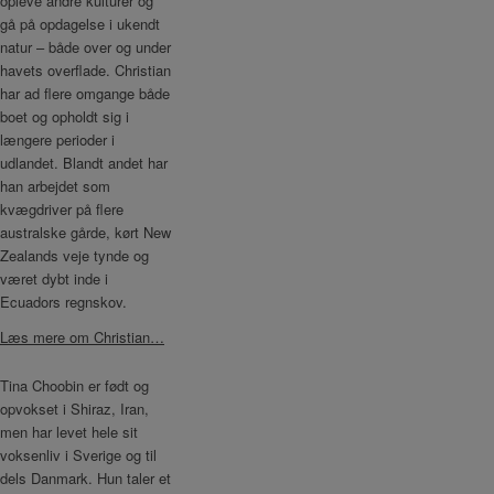
opleve andre kulturer og
gå på opdagelse i ukendt
natur – både over og under
havets overflade. Christian
har ad flere omgange både
boet og opholdt sig i
længere perioder i
udlandet. Blandt andet har
han arbejdet som
kvægdriver på flere
australske gårde, kørt New
Zealands veje tynde og
været dybt inde i
Ecuadors regnskov.
Læs mere om Christian…
Tina Choobin er født og
opvokset i Shiraz, Iran,
men har levet hele sit
voksenliv i Sverige og til
dels Danmark. Hun taler et