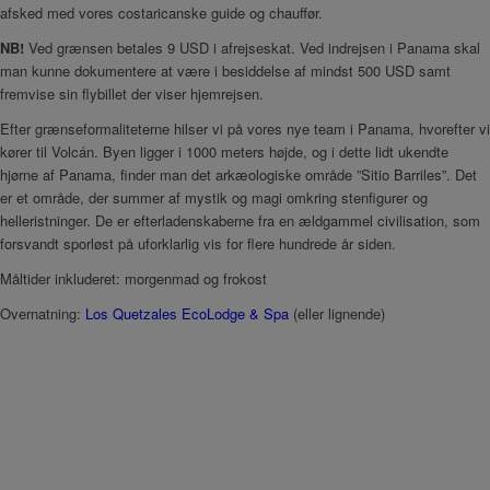
afsked med vores costaricanske guide og chauffør.
NB!
Ved grænsen betales 9 USD i afrejseskat. Ved indrejsen i Panama skal
man kunne dokumentere at være i besiddelse af mindst 500 USD samt
fremvise sin flybillet der viser hjemrejsen.
Efter grænseformaliteterne hilser vi på vores nye team i Panama, hvorefter vi
kører til Volcán. Byen ligger i 1000 meters højde, og i dette lidt ukendte
hjørne af Panama, finder man det arkæologiske område ”Sitio Barriles”. Det
er et område, der summer af mystik og magi omkring stenfigurer og
helleristninger. De er efterladenskaberne fra en ældgammel civilisation, som
forsvandt sporløst på uforklarlig vis for flere hundrede år siden.
Måltider inkluderet: morgenmad og frokost
Overnatning:
Los Quetzales EcoLodge & Spa
(eller lignende)