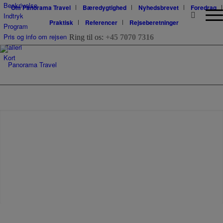
Beskrivelse
Om Panorama Travel
Bæredygtighed
Nyhedsbrevet
Foredrag
Indtryk
Praktisk
Referencer
Rejseberetninger
Program
Pris og info om rejsen
Ring til os:
+45 7070 7316
Galleri
Kort
Costa Rica og Panama - natur
Næste
og indianere
1
2
3