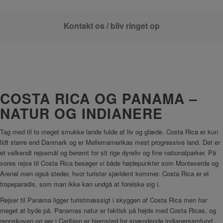
Kontakt os / bliv ringet op
COSTA RICA OG PANAMA –
NATUR OG INDIANERE
Tag med til to meget smukke lande fulde af liv og glæde. Costa Rica er kun
lidt større end Danmark og er Mellemamerikas mest progressive land. Det er
et velkendt rejsemål og berømt for sit rige dyreliv og fine nationalparker. På
vores rejse til Costa Rica besøger vi både højdepunkter som Monteverde og
Arenal men også steder, hvor turister sjældent kommer. Costa Rica er et
tropeparadis, som man ikke kan undgå at forelske sig i.
Rejser til Panama ligger turistmæssigt i skyggen af Costa Rica men har
meget at byde på. Panamas natur er faktisk på højde med Costa Ricas, og
regnskoven og øer i Caribien er hjemsted for spændende indianersamfund,