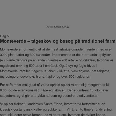
Foto: Søren Bonde
Dag 5
Monteverde – tågeskov og besøg på traditionel farm
Monteverde er formentlig et af de mest artsrige områder i verden med over
3000 plantearter og 800 træsorter. Imponerende er det store antal epifytter
(en plante der gror på en anden plante) – 900 arter – og orkidéer, hvor der er
registreret omkring 500 arter i området. Også dyr og fugle trives i
Monteverde: reptiler, flagermus, aber, vildkatte, vaskebjørne, næsebjørne,
myreslugere, dovendyr, hjorte, tapirer og over 500 fuglearter!
For at få mest muligt ud af vores ophold spiser vi en tidlig morgenmad kl.
6:30, og derefter kører vi til tågeregnskoven. Der er omtrent 13 kilometer
stisystem, og vi går et stykke ad dem og beundrer biodiversiteten.
Vi spiser frokost i landsbyen Santa Elena, hvorefter vi fortsætter til en
klassisk costaricansk kaffe- og sukkerfarm. Vi får en to timers rundvisning,
som inkluderer selve farmen, og vi hører om, hvordan de dyrker kakao,