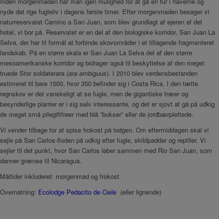
Inden morgenmaden har man igen mulighed for at gå en tur i haverne og
nyde det rige fugleliv i dagens første timer. Efter morgenmaden besøger vi
naturreservatet Camino a San Juan, som blev grundlagt af ejeren af det
hotel, vi bor på. Reservatet er en del af den biologiske korridor, San Juan La
Selva, der har til formål at forbinde skovområder i et tiltagende fragmenteret
landskab. På en større skala er San Juan La Selva del af den større
mesoamerikanske korridor og bidrager også til beskyttelse af den meget
truede Stor soldaterara (
ara ambiguus
). I 2010 blev verdensbestanden
estimeret til bare 1500, hvor 350 befinder sig i Costa Rica. I den tætte
regnskov er det vanskeligt at se fugle, men de gigantiske træer og
besynderlige planter er i sig selv interessante, og det er sjovt at gå på udkig
de meget små pilegiftfrøer med blå ”bukser” eller de jordbærplettede.
Vi vender tilbage for at spise frokost på lodgen. Om eftermiddagen skal vi
sejle på San Carlos-floden på udkig efter fugle, skildpadder og reptiler. Vi
sejler til det punkt, hvor San Carlos løber sammen med Rio San Juan, som
danner grænse til Nicaragua.
Måltider inkluderet: morgenmad og frokost
Overnatning:
Ecolodge Pedacito de Ciele
(eller lignende)