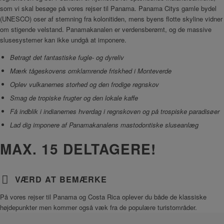
som vi skal besøge på vores rejser til Panama. Panama Citys gamle bydel
(UNESCO) oser af stemning fra kolonitiden, mens byens flotte skyline vidner
om stigende velstand. Panamakanalen er verdensberømt, og de massive
slusesystemer kan ikke undgå at imponere.
Betragt det fantastiske fugle- og dyreliv
Mærk tågeskovens omklamrende friskhed i Monteverde
Oplev vulkanernes storhed og den frodige regnskov
Smag de tropiske frugter og den lokale kaffe
Få indblik i indianernes hverdag i regnskoven og på trospiske paradisøer
Lad dig imponere af Panamakanalens mastodontiske sluseanlæg
MAX. 15 DELTAGERE!
VÆRD AT BEMÆRKE
På vores rejser til Panama og Costa Rica oplever du både de klassiske
højdepunkter men kommer også væk fra de populære turistområder.