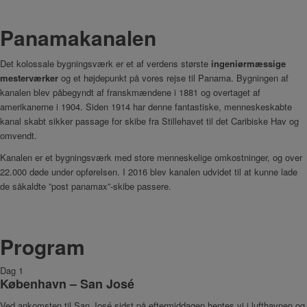
Panamakanalen
Det kolossale bygningsværk er et af verdens største
ingeniørmæssige
mesterværker
og et højdepunkt på vores rejse til Panama. Bygningen af
kanalen blev påbegyndt af franskmændene i 1881 og overtaget af
amerikanerne i 1904. Siden 1914 har denne fantastiske, menneskeskabte
kanal skabt sikker passage for skibe fra Stillehavet til det Caribiske Hav og
omvendt.
Kanalen er et bygningsværk med store menneskelige omkostninger, og over
22.000 døde under opførelsen. I 2016 blev kanalen udvidet til at kunne lade
de såkaldte ”post panamax”-skibe passere.
Program
Dag 1
København – San José
Ved ankomsten til San José sidst på eftermiddagen hentes vi i lufthavnen og