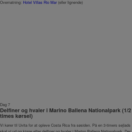
Overnatning:
Hotel Villas Rio Mar
(eller lignende)
Dag 7
Delfiner og hvaler i Marino Ballena Nationalpark (1/2
times kørsel)
Vi kører til Uvita for at opleve Costa Rica fra søsiden. På en 3-timers sejlads
skal vi ud og kigge efter delfiner og hvaler i Marino Ballena Nationalpark. Der