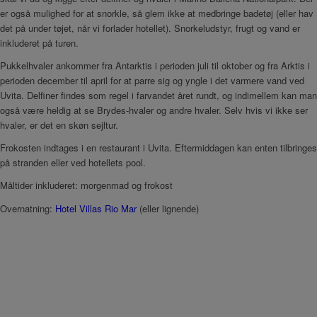
er også mulighed for at snorkle, så glem ikke at medbringe badetøj (eller hav
det på under tøjet, når vi forlader hotellet). Snorkeludstyr, frugt og vand er
inkluderet på turen.
Pukkelhvaler ankommer fra Antarktis i perioden juli til oktober og fra Arktis i
perioden december til april for at parre sig og yngle i det varmere vand ved
Uvita. Delfiner findes som regel i farvandet året rundt, og indimellem kan man
også være heldig at se Brydes-hvaler og andre hvaler. Selv hvis vi ikke ser
hvaler, er det en skøn sejltur.
Frokosten indtages i en restaurant i Uvita. Eftermiddagen kan enten tilbringes
på stranden eller ved hotellets pool.
Måltider inkluderet: morgenmad og frokost
Overnatning:
Hotel Villas Rio Mar
(eller lignende)